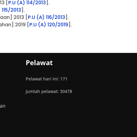
13 [
P.U (A) 114/2013
].
) 115/2013
].
aan] 2013 [
P.U (A) 116/2013
].
han] 2019 [
P.U (A) 120/2019
].
Pelawat
Pelawat hari ini: 171
Jumlah pelawat: 30478
tan