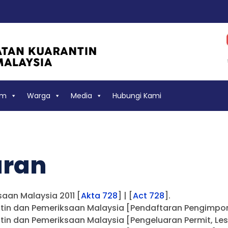
am
Warga
Media
Hubungi Kami
uran
aan Malaysia 2011 [
Akta 728
] | [
Act 728
].
in dan Pemeriksaan Malaysia [Pendaftaran Pengimport
in dan Pemeriksaan Malaysia [Pengeluaran Permit, Les